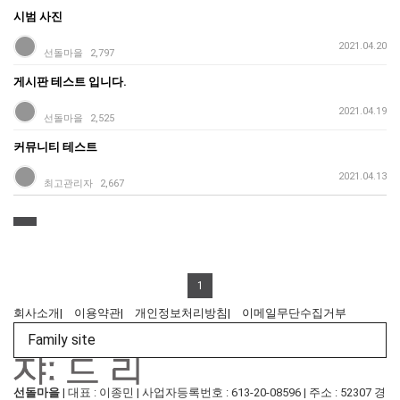
시범 사진
2021.04.20
선돌마을
2,797
게시판 테스트 입니다.
2021.04.19
선돌마을
2,525
커뮤니티 테스트
2021.04.13
최고관리자
2,667
1
회사소개
|
이용약관
|
개인정보처리방침
|
이메일무단수집거부
Family site
선돌마을
|
대표 : 이종민
|
사업자등록번호 : 613-20-08596
|
주소 : 52307 경